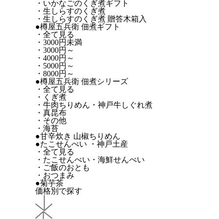
・いかなごのくぎ煮ギフト
・生しらすのくぎ煮
・生しらすのくぎ煮 贈答木箱入
●樽屋五兵衛 佃煮ギフト
・全て見る
・3000円未満
・3000円～
・4000円～
・5000円～
・8000円～
●樽屋五兵衛 佃煮シリーズ
・全て見る
・くぎ煮
・牛肉ちりめん・神戸牛しぐれ煮
・真昆布
・その他
・海苔
●甘辛炊き 山椒ちりめん
●たこせんべい ・神戸土産
・全て見る
・たこせんべい・海鮮せんべい
・ご飯のおとも
・おつまみ
●菊芋茶
価格別で探す