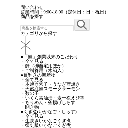
問い合わせ
営業時間：9:00-18:00（定休日：日・祝日）
商品を探す
カテゴリから探す
●「鮭」創業以来のこだわり
・全て見る
・鮭（御自宅用ほか）
・ご贈答用（木箱入）
●目利きの海産物
・全て見る
・本焼き穴子・うなぎ蒲焼き
・天然紅鮭スモークサーモン
・数の子
・いくら醤油漬・素干桜えび等
・ちりめん・釜揚げしらす
・開き物
●くぎ煮(いかなご・しらす)
・全て見る
・生炊きいかなごくぎ煮
・復刻版いかなごくぎ煮