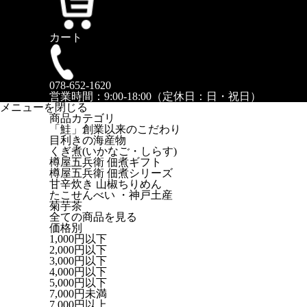
カート
078-652-1620
営業時間：9:00-18:00（定休日：日・祝日）
メニューを閉じる
商品カテゴリ
「鮭」創業以来のこだわり
目利きの海産物
くぎ煮(いかなご・しらす)
樽屋五兵衛 佃煮ギフト
樽屋五兵衛 佃煮シリーズ
甘辛炊き 山椒ちりめん
たこせんべい ・神戸土産
菊芋茶
全ての商品を見る
価格別
1,000円以下
2,000円以下
3,000円以下
4,000円以下
5,000円以下
7,000円未満
7,000円以上