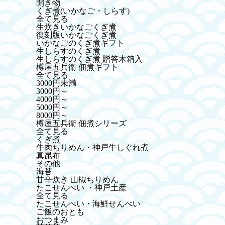
開き物
くぎ煮(いかなご・しらす)
全て見る
生炊きいかなごくぎ煮
復刻版いかなごくぎ煮
いかなごのくぎ煮ギフト
生しらすのくぎ煮
生しらすのくぎ煮 贈答木箱入
樽屋五兵衛 佃煮ギフト
全て見る
3000円未満
3000円～
4000円～
5000円～
8000円～
樽屋五兵衛 佃煮シリーズ
全て見る
くぎ煮
牛肉ちりめん・神戸牛しぐれ煮
真昆布
その他
海苔
甘辛炊き 山椒ちりめん
たこせんべい ・神戸土産
全て見る
たこせんべい・海鮮せんべい
ご飯のおとも
おつまみ