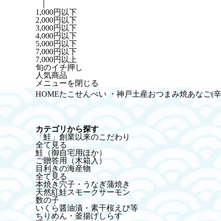
1,000円以下
2,000円以下
3,000円以下
4,000円以下
5,000円以下
7,000円以下
7,000円以上
旬のイチ押し
人気商品
メニューを閉じる
HOME
たこせんべい ・神戸土産
おつまみ
焼あなご(辛
カテゴリから探す
「鮭」創業以来のこだわり
全て見る
鮭（御自宅用ほか）
ご贈答用（木箱入）
目利きの海産物
全て見る
本焼き穴子・うなぎ蒲焼き
天然紅鮭スモークサーモン
数の子
いくら醤油漬・素干桜えび等
ちりめん・釜揚げしらす