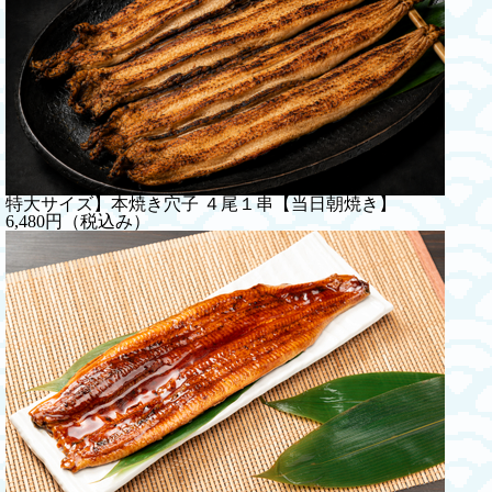
特大サイズ】本焼き穴子 ４尾１串【当日朝焼き】
6,480円（税込み）