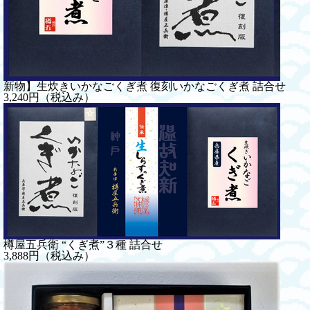
新物】生炊きいかなごくぎ煮 復刻いかなごくぎ煮 詰合せ
3,240円（税込み）
樽屋五兵衛 “くぎ煮”３種 詰合せ
3,888円（税込み）