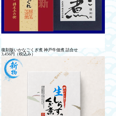
復刻版いかなごくぎ煮 神戸牛佃煮 詰合せ
3,456円（税込み）