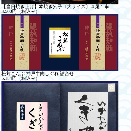
【当日焼き上げ】本焼き穴子〔大サイズ〕４尾１串
3,500円（税込み）
松茸こんぶ 神戸牛肉しぐれ 詰合せ
5,184円（税込み）