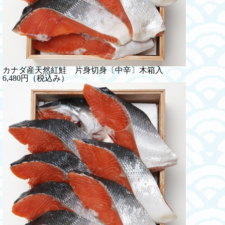
カナダ産天然紅鮭 片身切身〔中辛〕木箱入
6,480円（税込み）