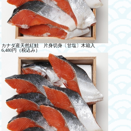
カナダ産天然紅鮭 片身切身〔甘塩〕木箱入
6,480円（税込み）