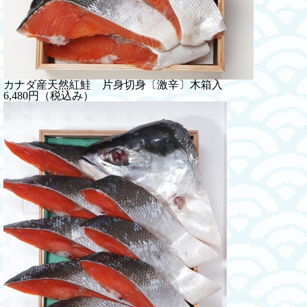
カナダ産天然紅鮭 片身切身〔激辛〕木箱入
6,480円（税込み）