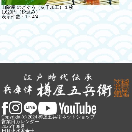
山陰産 のどぐろ（灰干加工）１枚
1,620円（税込み）
表示件数：1～4/4
Copyright (c) 2024 樽屋五兵衛ネットショップ
営業日カレンダー
2026年08月
日
月
火
水
木
金
土