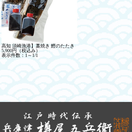
高知 須崎漁港】藁焼き 鰹のたたき
5,900円（税込み）
表示件数：1～1/1