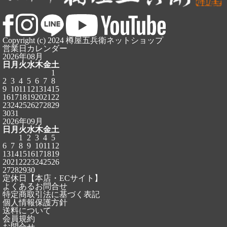
Copyright (c) 2024 樽屋五兵衛ネットショップ
営業日カレンダー
2026年08月
日
月
火
水
木
金
土
1
2
3
4
5
6
7
8
9
10
11
12
13
14
15
16
17
18
19
20
21
22
23
24
25
26
27
28
29
30
31
2026年09月
日
月
火
水
木
金
土
1
2
3
4
5
6
7
8
9
10
11
12
13
14
15
16
17
18
19
20
21
22
23
24
25
26
27
28
29
30
定休日【本店・ECサイト】
よくあるお問合せ
特定商取引法に基づく表記
個人情報保護方針
送料について
会員規約
お問合せ