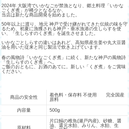
2024年 大阪湾でいかなごが禁漁となり、郷土料理「いかな
ごくぎ煮」が稀少となるなか、
当店は新たな商品開発を始めました。
50年以上に渡り、地元 神戸で受け継がれてきた伝統の味を守
るため、初夏に漁獲される神戸・垂水漁港の生しらすを使
い、「生しらすのくぎ煮」を誕生させました。
いかなごとしらすの違いはあれど、高知県産生姜や丸大豆醤
油を用いた従来と同じ製法で炊き上げています。
春の風物詩「いかなごくぎ煮」に続く、新たな神戸の風物詩
「生しらすのくぎ煮」へ。
ご飯のおともに、お酒のあてに。新しい「くぎ煮」をご賞味
ください。
着色料・保存料 不使用 完全国産
商品の安全性
原料
内容量
500g
片口鰯の稚魚(瀬戸内産)、砂糖、醤
油、還元水飴、みりん、水飴、生
原材料