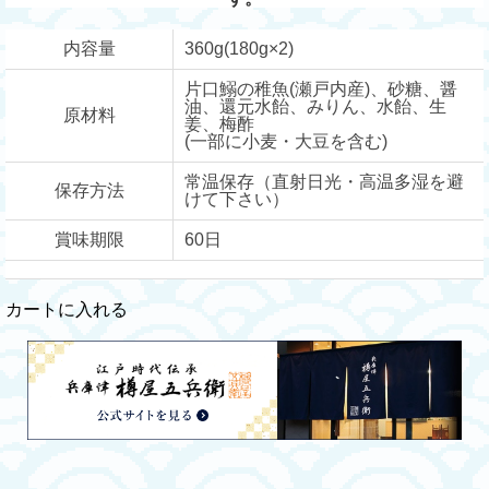
内容量
360g(180g×2)
片口鰯の稚魚(瀬戸内産)、砂糖、醤
油、還元水飴、みりん、水飴、生
原材料
姜、梅酢
(一部に小麦・大豆を含む)
常温保存（直射日光・高温多湿を避
保存方法
けて下さい）
賞味期限
60日
カートに入れる