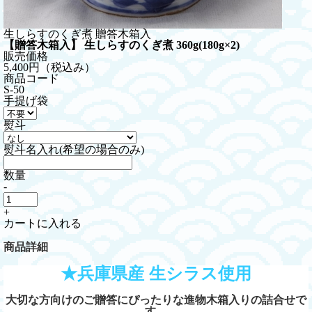
生しらすのくぎ煮 贈答木箱入
【贈答木箱入】 生しらすのくぎ煮 360g(180g×2)
販売価格
5,400円
（税込み）
商品コード
S-50
手提げ袋
熨斗
熨斗名入れ(希望の場合のみ)
数量
-
+
カートに入れる
商品詳細
★兵庫県産 生シラス使用
大切な方向けのご贈答にぴったりな進物木箱入りの詰合せで
す。