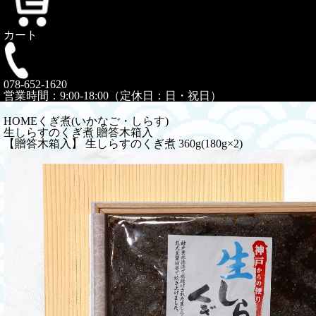
カート
078-652-1620
営業時間：9:00-18:00（定休日：日・祝日）
HOME
くぎ煮(いかなご・しらす)
生しらすのくぎ煮 贈答木箱入
【贈答木箱入】 生しらすのくぎ煮 360g(180g×2)