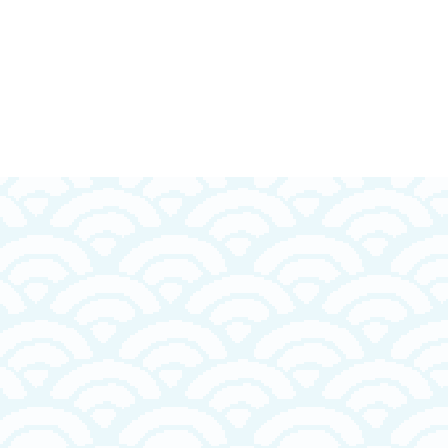
ぎ煮
【新物】生炊き いかなごくぎ煮 65g