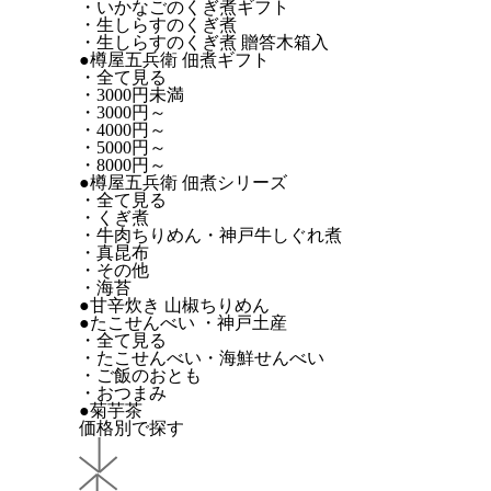
・いかなごのくぎ煮ギフト
・生しらすのくぎ煮
・生しらすのくぎ煮 贈答木箱入
●樽屋五兵衛 佃煮ギフト
・全て見る
・3000円未満
・3000円～
・4000円～
・5000円～
・8000円～
●樽屋五兵衛 佃煮シリーズ
・全て見る
・くぎ煮
・牛肉ちりめん・神戸牛しぐれ煮
・真昆布
・その他
・海苔
●甘辛炊き 山椒ちりめん
●たこせんべい ・神戸土産
・全て見る
・たこせんべい・海鮮せんべい
・ご飯のおとも
・おつまみ
●菊芋茶
価格別で探す