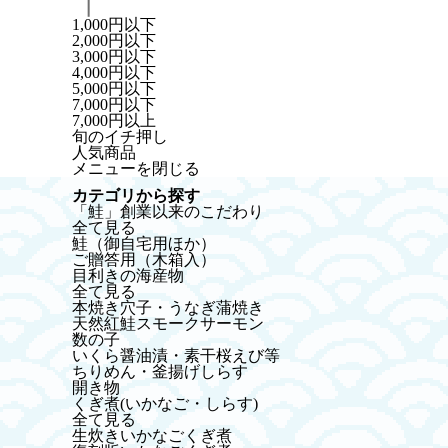
1,000円以下
2,000円以下
3,000円以下
4,000円以下
5,000円以下
7,000円以下
7,000円以上
HOME
くぎ煮(いかなご・しらす)
生炊きいかなごく
旬のイチ押し
人気商品
メニューを閉じる
カテゴリから探す
「鮭」創業以来のこだわり
全て見る
鮭（御自宅用ほか）
ご贈答用（木箱入）
目利きの海産物
全て見る
本焼き穴子・うなぎ蒲焼き
天然紅鮭スモークサーモン
数の子
いくら醤油漬・素干桜えび等
ちりめん・釜揚げしらす
開き物
くぎ煮(いかなご・しらす)
全て見る
生炊きいかなごくぎ煮