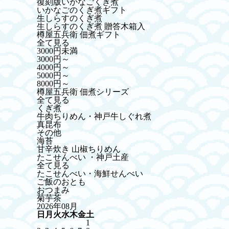
復刻版いかなごくぎ煮
いかなごのくぎ煮ギフト
生しらすのくぎ煮
生しらすのくぎ煮 贈答木箱入
樽屋五兵衛 佃煮ギフト
全て見る
3000円未満
3000円～
4000円～
5000円～
8000円～
樽屋五兵衛 佃煮シリーズ
全て見る
くぎ煮
牛肉ちりめん・神戸牛しぐれ煮
真昆布
その他
海苔
甘辛炊き 山椒ちりめん
たこせんべい ・神戸土産
全て見る
たこせんべい・海鮮せんべい
ご飯のおとも
おつまみ
菊芋茶
2026年08月
日
月
火
水
木
金
土
1