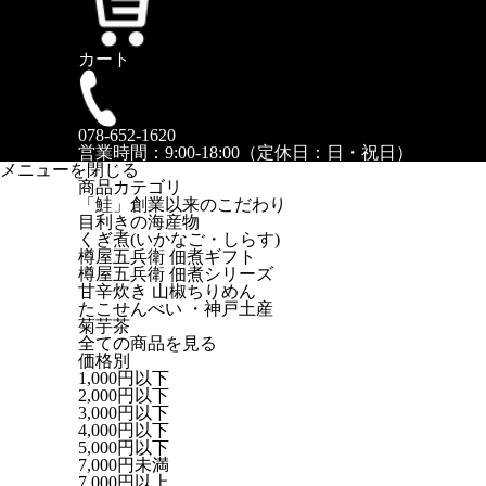
カート
078-652-1620
営業時間：9:00-18:00（定休日：日・祝日）
メニューを閉じる
商品カテゴリ
「鮭」創業以来のこだわり
目利きの海産物
くぎ煮(いかなご・しらす)
樽屋五兵衛 佃煮ギフト
樽屋五兵衛 佃煮シリーズ
甘辛炊き 山椒ちりめん
たこせんべい ・神戸土産
菊芋茶
全ての商品を見る
価格別
1,000円以下
2,000円以下
3,000円以下
4,000円以下
5,000円以下
7,000円未満
7,000円以上