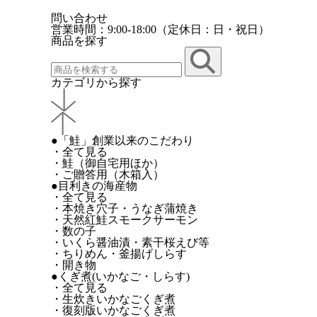
問い合わせ
営業時間：9:00-18:00（定休日：日・祝日）
商品を探す
カテゴリから探す
●「鮭」創業以来のこだわり
・全て見る
・鮭（御自宅用ほか）
・ご贈答用（木箱入）
●目利きの海産物
・全て見る
・本焼き穴子・うなぎ蒲焼き
・天然紅鮭スモークサーモン
・数の子
・いくら醤油漬・素干桜えび等
・ちりめん・釜揚げしらす
・開き物
●くぎ煮(いかなご・しらす)
・全て見る
・生炊きいかなごくぎ煮
・復刻版いかなごくぎ煮