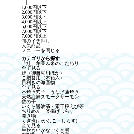
1,000円以下
2,000円以下
3,000円以下
4,000円以下
5,000円以下
7,000円以下
7,000円以上
HOME
樽屋五兵衛 佃煮シリーズ
その他
国産 梅ひじ
旬のイチ押し
人気商品
メニューを閉じる
カテゴリから探す
「鮭」創業以来のこだわり
全て見る
鮭（御自宅用ほか）
ご贈答用（木箱入）
目利きの海産物
全て見る
本焼き穴子・うなぎ蒲焼き
天然紅鮭スモークサーモン
数の子
いくら醤油漬・素干桜えび等
ちりめん・釜揚げしらす
開き物
くぎ煮(いかなご・しらす)
全て見る
生炊きいかなごくぎ煮