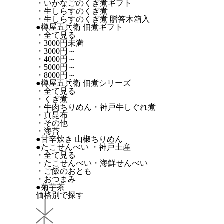
・いかなごのくぎ煮ギフト
・生しらすのくぎ煮
・生しらすのくぎ煮 贈答木箱入
●樽屋五兵衛 佃煮ギフト
・全て見る
・3000円未満
・3000円～
・4000円～
・5000円～
・8000円～
●樽屋五兵衛 佃煮シリーズ
・全て見る
・くぎ煮
・牛肉ちりめん・神戸牛しぐれ煮
・真昆布
・その他
・海苔
●甘辛炊き 山椒ちりめん
●たこせんべい ・神戸土産
・全て見る
・たこせんべい・海鮮せんべい
・ご飯のおとも
・おつまみ
●菊芋茶
価格別で探す