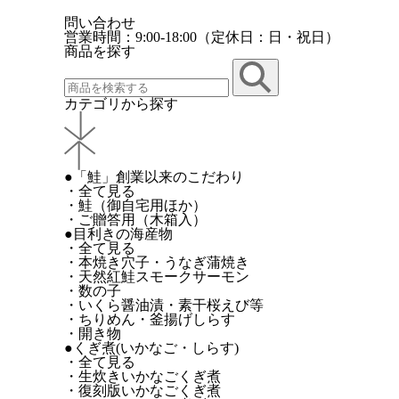
問い合わせ
営業時間：9:00-18:00（定休日：日・祝日）
商品を探す
カテゴリから探す
●「鮭」創業以来のこだわり
・全て見る
・鮭（御自宅用ほか）
・ご贈答用（木箱入）
●目利きの海産物
・全て見る
・本焼き穴子・うなぎ蒲焼き
・天然紅鮭スモークサーモン
・数の子
・いくら醤油漬・素干桜えび等
・ちりめん・釜揚げしらす
・開き物
●くぎ煮(いかなご・しらす)
・全て見る
・生炊きいかなごくぎ煮
・復刻版いかなごくぎ煮