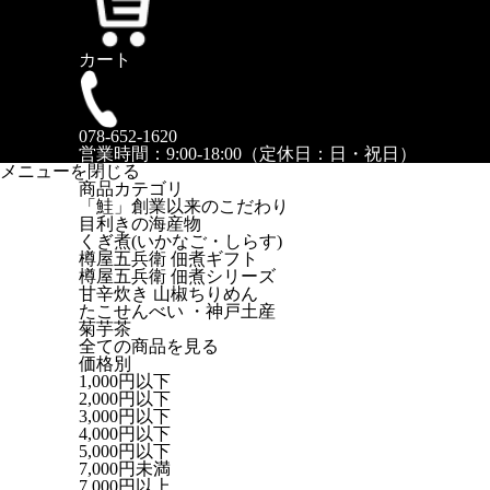
カート
078-652-1620
営業時間：9:00-18:00（定休日：日・祝日）
メニューを閉じる
商品カテゴリ
「鮭」創業以来のこだわり
目利きの海産物
くぎ煮(いかなご・しらす)
樽屋五兵衛 佃煮ギフト
樽屋五兵衛 佃煮シリーズ
甘辛炊き 山椒ちりめん
たこせんべい ・神戸土産
菊芋茶
全ての商品を見る
価格別
1,000円以下
2,000円以下
3,000円以下
4,000円以下
5,000円以下
7,000円未満
7,000円以上