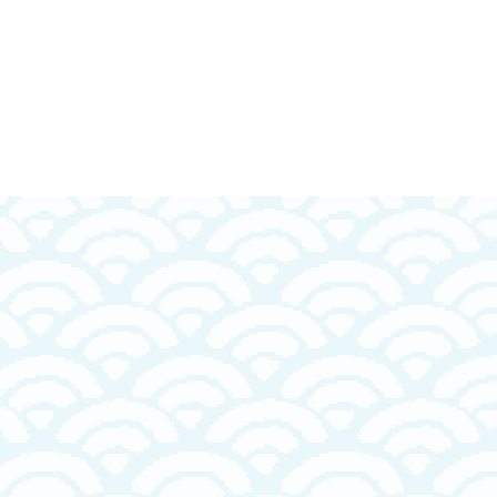
き〔詰合せ可〕