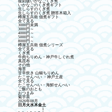
復刻版いかなごくぎ煮
いかなごのくぎ煮ギフト
生しらすのくぎ煮
生しらすのくぎ煮 贈答木箱入
樽屋五兵衛 佃煮ギフト
全て見る
3000円未満
3000円～
4000円～
5000円～
8000円～
樽屋五兵衛 佃煮シリーズ
全て見る
くぎ煮
牛肉ちりめん・神戸牛しぐれ煮
真昆布
その他
海苔
甘辛炊き 山椒ちりめん
たこせんべい ・神戸土産
全て見る
たこせんべい・海鮮せんべい
ご飯のおとも
おつまみ
菊芋茶
2026年08月
日
月
火
水
木
金
土
1