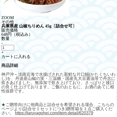
ZOOM
その他
兵庫県産 山椒ちりめん 45g〔詰合せ可〕
販売価格
648円
（税込み）
数量
-
+
カートに入れる
商品詳細
神戸沖～淡路近海で水揚げされた新鮮な片口鰯(かたくちいわ
し)を、丹波産山椒の実・三温糖・国産丸大豆醤油等で丹念に
炊きあげました。無添加で炊き上げており、さっぱりと後口
の良く仕上げております。ご飯のおともに、お酒のあてに相
性抜群です。
★ご贈答向けに他商品と詰合せを希望される場合、こちらの
ページより(詰合せ１セットにつき)贈答箱を１点ご購入くだ
さい。
https://taruyagohei.com/item-detail/620379