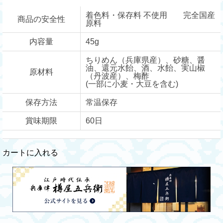
着色料・保存料 不使用 完全国産
商品の安全性
原料
内容量
45g
ちりめん（兵庫県産）、砂糖、醤
油、還元水飴、酒、水飴、実山椒
原材料
（丹波産）、梅酢
(一部に小麦・大豆を含む)
保存方法
常温保存
賞味期限
60日
カートに入れる