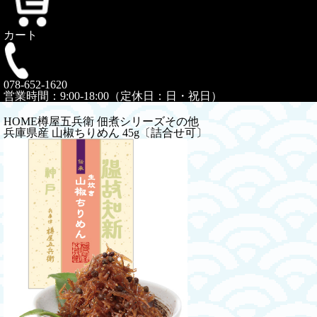
カート
078-652-1620
営業時間：9:00-18:00（定休日：日・祝日）
HOME
樽屋五兵衛 佃煮シリーズ
その他
兵庫県産 山椒ちりめん 45g〔詰合せ可〕