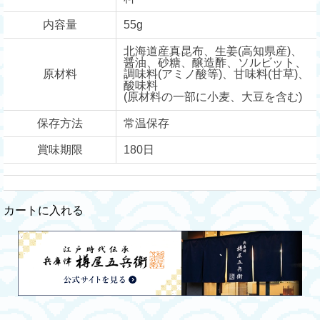
内容量
55g
北海道産真昆布、生姜(高知県産)、
醤油、砂糖、醸造酢、ソルビット、
原材料
調味料(アミノ酸等)、甘味料(甘草)、
酸味料
(原材料の一部に小麦、大豆を含む)
保存方法
常温保存
賞味期限
180日
カートに入れる