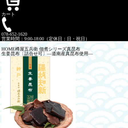
カート
078-652-1620
営業時間：9:00-18:00（定休日：日・祝日）
HOME
樽屋五兵衛 佃煮シリーズ
真昆布
生姜昆布〔詰合せ可〕―道南産真昆布使用―