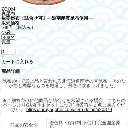
ZOOM
真昆布
生姜昆布〔詰合せ可〕―道南産真昆布使用―
販売価格
648円
（税込み）
小袋
数量
-
+
カートに入れる
商品詳細
昆布の中で最上品と言われる北海道道南産の真昆布 そのな
かでも肉厚なものを厳選し、丹念に炊き上げました。
★ご贈答向けに他商品と詰合せを希望される場合、こちらの
ページより(詰合せ１セットにつき)贈答箱を１
点
ご購入くだ
さい。
https://taruyagohei.com/item-detail/620379
着色料・保存料 不使用 完全国産原
商品の安全性
料