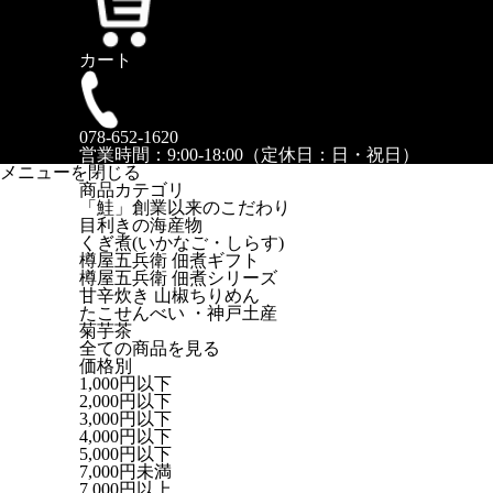
カート
078-652-1620
営業時間：9:00-18:00（定休日：日・祝日）
メニューを閉じる
商品カテゴリ
「鮭」創業以来のこだわり
目利きの海産物
くぎ煮(いかなご・しらす)
樽屋五兵衛 佃煮ギフト
樽屋五兵衛 佃煮シリーズ
甘辛炊き 山椒ちりめん
たこせんべい ・神戸土産
菊芋茶
全ての商品を見る
価格別
1,000円以下
2,000円以下
3,000円以下
4,000円以下
5,000円以下
7,000円未満
7,000円以上