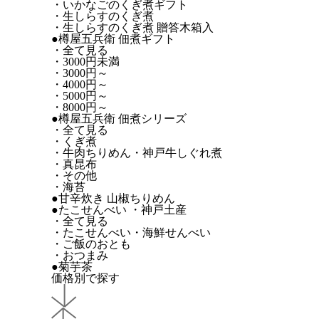
・いかなごのくぎ煮ギフト
・生しらすのくぎ煮
・生しらすのくぎ煮 贈答木箱入
●樽屋五兵衛 佃煮ギフト
・全て見る
・3000円未満
・3000円～
・4000円～
・5000円～
・8000円～
●樽屋五兵衛 佃煮シリーズ
・全て見る
・くぎ煮
・牛肉ちりめん・神戸牛しぐれ煮
・真昆布
・その他
・海苔
●甘辛炊き 山椒ちりめん
●たこせんべい ・神戸土産
・全て見る
・たこせんべい・海鮮せんべい
・ご飯のおとも
・おつまみ
●菊芋茶
価格別で探す