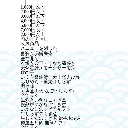
1,000円以下
HOME
たこせんべい ・神戸土産
たこせんべい・海鮮
2,000円以下
3,000円以下
4,000円以下
5,000円以下
7,000円以下
カテゴリから探す
7,000円以上
「鮭」創業以来のこだわり
旬のイチ押し
全て見る
人気商品
鮭（御自宅用ほか）
メニューを閉じる
ご贈答用（木箱入）
目利きの海産物
全て見る
本焼き穴子・うなぎ蒲焼き
天然紅鮭スモークサーモン
数の子
いくら醤油漬・素干桜えび等
ちりめん・釜揚げしらす
開き物
くぎ煮(いかなご・しらす)
全て見る
生炊きいかなごくぎ煮
復刻版いかなごくぎ煮
いかなごのくぎ煮ギフト
生しらすのくぎ煮
生しらすのくぎ煮 贈答木箱入
樽屋五兵衛 佃煮ギフト
全て見る