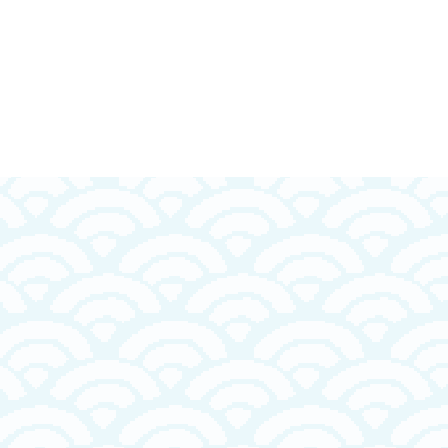
せんべい
明石たこせんべい 24枚入