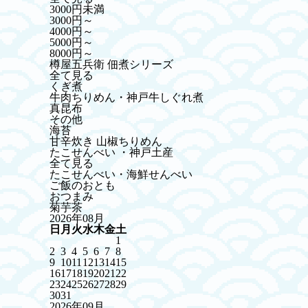
3000円未満
3000円～
4000円～
5000円～
8000円～
樽屋五兵衛 佃煮シリーズ
全て見る
くぎ煮
牛肉ちりめん・神戸牛しぐれ煮
真昆布
その他
海苔
甘辛炊き 山椒ちりめん
たこせんべい ・神戸土産
全て見る
たこせんべい・海鮮せんべい
ご飯のおとも
おつまみ
菊芋茶
2026年08月
日
月
火
水
木
金
土
1
2
3
4
5
6
7
8
9
10
11
12
13
14
15
16
17
18
19
20
21
22
23
24
25
26
27
28
29
30
31
2026年09月