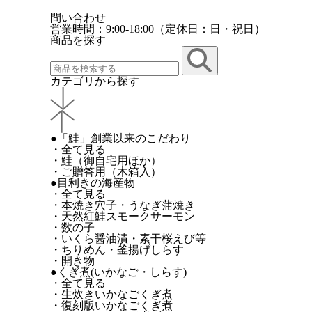
問い合わせ
営業時間：9:00-18:00（定休日：日・祝日）
商品を探す
カテゴリから探す
●「鮭」創業以来のこだわり
・全て見る
・鮭（御自宅用ほか）
・ご贈答用（木箱入）
●目利きの海産物
・全て見る
・本焼き穴子・うなぎ蒲焼き
・天然紅鮭スモークサーモン
・数の子
・いくら醤油漬・素干桜えび等
・ちりめん・釜揚げしらす
・開き物
●くぎ煮(いかなご・しらす)
・全て見る
・生炊きいかなごくぎ煮
・復刻版いかなごくぎ煮