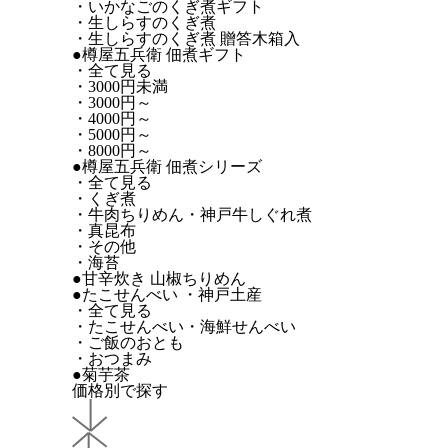
・いかなごのくぎ煮ギフト
・生しらすのくぎ煮
・生しらすのくぎ煮 贈答木箱入
●樽屋五兵衛 佃煮ギフト
・全て見る
・3000円未満
・3000円～
・4000円～
・5000円～
・8000円～
●樽屋五兵衛 佃煮シリーズ
・全て見る
・くぎ煮
・牛肉ちりめん・神戸牛しぐれ煮
・真昆布
・その他
・海苔
●甘辛炊き 山椒ちりめん
●たこせんべい ・神戸土産
・全て見る
・たこせんべい・海鮮せんべい
HOME
「鮭」創業以来のこだわり
鮭（御自宅用ほか
・ご飯のおとも
・おつまみ
●菊芋茶
価格別で探す
カテゴリから探す
「鮭」創業以来のこだわり
全て見る
鮭（御自宅用ほか）