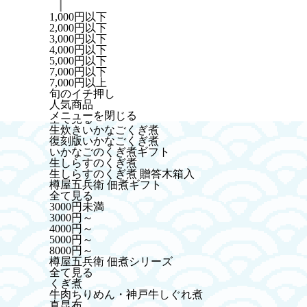
ご贈答用（木箱入）
1,000円以下
目利きの海産物
2,000円以下
全て見る
3,000円以下
本焼き穴子・うなぎ蒲焼き
4,000円以下
天然紅鮭スモークサーモン
5,000円以下
数の子
7,000円以下
いくら醤油漬・素干桜えび等
7,000円以上
ちりめん・釜揚げしらす
旬のイチ押し
開き物
人気商品
くぎ煮(いかなご・しらす)
メニューを閉じる
全て見る
生炊きいかなごくぎ煮
復刻版いかなごくぎ煮
いかなごのくぎ煮ギフト
生しらすのくぎ煮
生しらすのくぎ煮 贈答木箱入
樽屋五兵衛 佃煮ギフト
全て見る
3000円未満
3000円～
4000円～
5000円～
8000円～
樽屋五兵衛 佃煮シリーズ
全て見る
くぎ煮
牛肉ちりめん・神戸牛しぐれ煮
真昆布