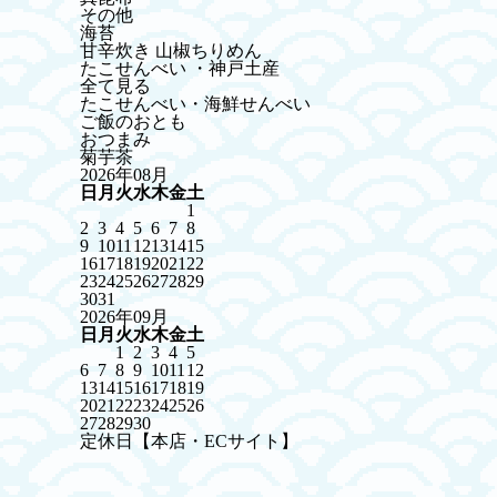
その他
海苔
甘辛炊き 山椒ちりめん
たこせんべい ・神戸土産
全て見る
たこせんべい・海鮮せんべい
ご飯のおとも
おつまみ
菊芋茶
2026年08月
日
月
火
水
木
金
土
1
2
3
4
5
6
7
8
9
10
11
12
13
14
15
16
17
18
19
20
21
22
23
24
25
26
27
28
29
30
31
2026年09月
日
月
火
水
木
金
土
1
2
3
4
5
6
7
8
9
10
11
12
13
14
15
16
17
18
19
20
21
22
23
24
25
26
27
28
29
30
定休日【本店・ECサイト】