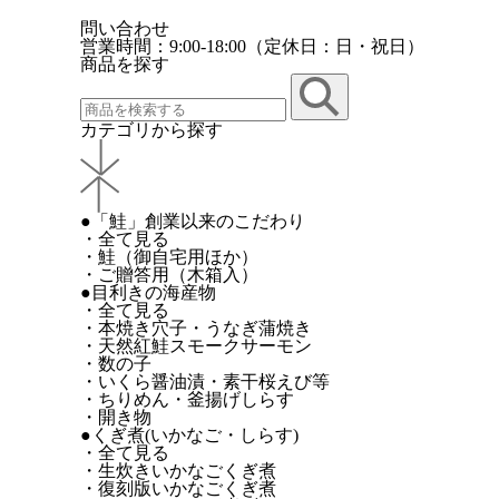
問い合わせ
営業時間：9:00-18:00（定休日：日・祝日）
商品を探す
カテゴリから探す
●「鮭」創業以来のこだわり
・全て見る
・鮭（御自宅用ほか）
・ご贈答用（木箱入）
●目利きの海産物
・全て見る
・本焼き穴子・うなぎ蒲焼き
・天然紅鮭スモークサーモン
・数の子
・いくら醤油漬・素干桜えび等
・ちりめん・釜揚げしらす
・開き物
●くぎ煮(いかなご・しらす)
・全て見る
・生炊きいかなごくぎ煮
・復刻版いかなごくぎ煮