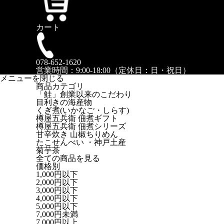
カート
078-652-1620
営業時間：9:00-18:00（定休日：日・祝日）
メニューを閉じる
商品カテゴリ
「鮭」創業以来のこだわり
目利きの海産物
くぎ煮(いかなご・しらす)
樽屋五兵衛 佃煮ギフト
樽屋五兵衛 佃煮シリーズ
甘辛炊き 山椒ちりめん
たこせんべい ・神戸土産
菊芋茶
全ての商品を見る
価格別
1,000円以下
2,000円以下
3,000円以下
4,000円以下
5,000円以下
7,000円未満
7,000円以上