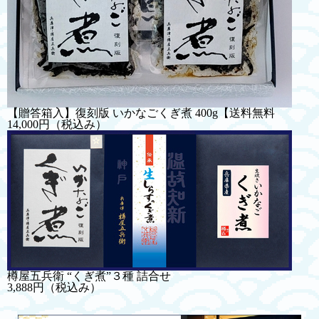
【贈答箱入】復刻版 いかなごくぎ煮 400g【送料無料
14,000円
（税込み）
樽屋五兵衛 “くぎ煮”３種 詰合せ
3,888円
（税込み）