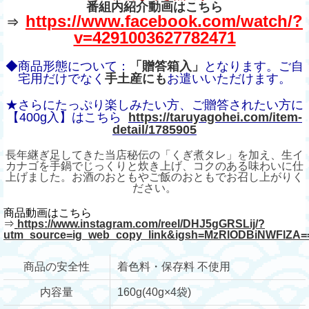
番組内紹介動画はこちら
https://www.facebook.com/watch/?
⇒
v=4291003627782471
◆商品形態について：
「贈答箱入」
となります。ご自
宅用だけでなく
手土産にも
お遣いいただけます。
★さらにたっぷり楽しみたい方、ご贈答されたい方に
【400g入】はこちら
https://taruyagohei.com/item-
detail/1785905
長年継ぎ足してきた当店秘伝の「くぎ煮タレ」を加え、生イ
カナゴを手鍋でじっくりと炊き上げ、コクのある味わいに仕
上げました。お酒のおともやご飯のおともでお召し上がりく
ださい。
商品動画はこちら
⇒
https://www.instagram.com/reel/DHJ5gGRSLij/?
utm_source=ig_web_copy_link&igsh=MzRlODBiNWFlZA=
商品の安全性
着色料・保存料 不使用
内容量
160g(40g×4袋)