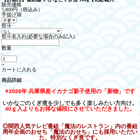
販売価格
5,800円
（税込み）
手提げ袋
熨斗
熨斗名入れ(必要な場合のみ記入)
数量
-
+
カートに入れる
商品詳細
※2026年 兵庫県産イカナゴ新子使用の「新物」です
いかなごのくぎ煮を少しでも多く楽しみたい方向け。
40ｇ入よりもお得な値段にさせていただきました。
◎関西人気テレビ番組「魔法のレストラン」内の番組
周年企画のおせち「魔法のおせち」にも採用いただい
た、特別なくぎ煮です。