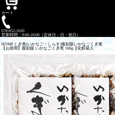
カート
078-652-1620
営業時間：9:00-18:00（定休日：日・祝日）
HOME
くぎ煮(いかなご・しらす)
復刻版いかなごくぎ煮
【お徳用】復刻版 いかなごくぎ煮 160g【化粧箱入