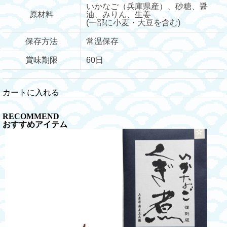
いかなご（兵庫県産）、砂糖、醤
原材料
油、みりん、生姜
(一部に小麦・大豆を含む)
保存方法
常温保存
賞味期限
60日
カートに入れる
RECOMMEND
おすすめアイテム