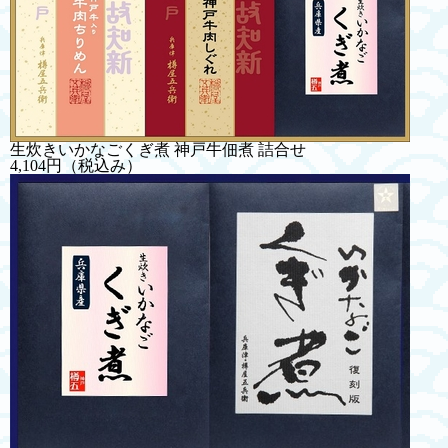
生炊きいかなごくぎ煮 神戸牛佃煮 詰合せ
4,104円
（税込み）