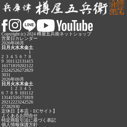
Copyright (c) 2024 樽屋五兵衛ネットショップ
営業日カレンダー
2026年08月
日
月
火
水
木
金
土
1
2
3
4
5
6
7
8
9
10
11
12
13
14
15
16
17
18
19
20
21
22
23
24
25
26
27
28
29
30
31
2026年09月
日
月
火
水
木
金
土
1
2
3
4
5
6
7
8
9
10
11
12
13
14
15
16
17
18
19
20
21
22
23
24
25
26
27
28
29
30
定休日【本店・ECサイト】
よくあるお問合せ
特定商取引法に基づく表記
個人情報保護方針