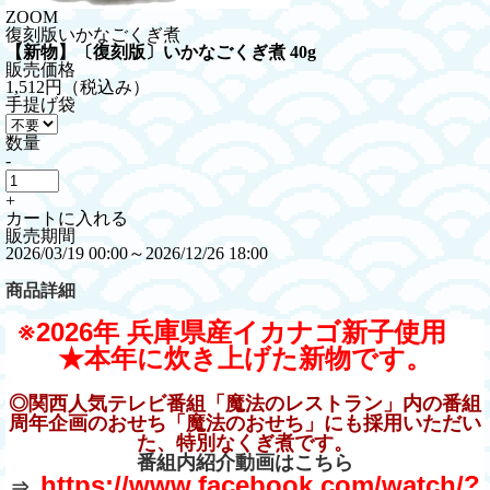
ZOOM
復刻版いかなごくぎ煮
【新物】〔復刻版〕いかなごくぎ煮 40g
販売価格
1,512円
（税込み）
手提げ袋
数量
-
+
カートに入れる
販売期間
2026/03/19 00:00～2026/12/26 18:00
商品詳細
※2026年 兵庫県産イカナゴ新子使用
★本年に炊き上げた新物です。
◎関西人気テレビ番組「魔法のレストラン」内の番組
周年企画のおせち「魔法のおせち」にも採用いただい
た、特別なくぎ煮です。
番組内紹介動画はこちら
https://www.facebook.com/watch/?
⇒