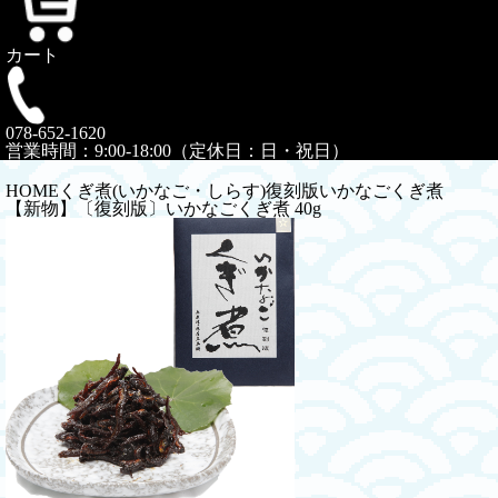
カート
078-652-1620
営業時間：9:00-18:00（定休日：日・祝日）
HOME
くぎ煮(いかなご・しらす)
復刻版いかなごくぎ煮
【新物】〔復刻版〕いかなごくぎ煮 40g