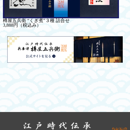
樽屋五兵衛 “くぎ煮”３種 詰合せ
3,888円
（税込み）