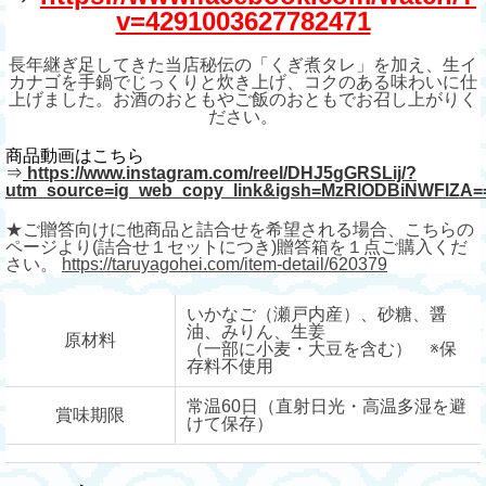
v=4291003627782471
長年継ぎ足してきた当店秘伝の「くぎ煮タレ」を加え、生イ
カナゴを手鍋でじっくりと炊き上げ、コクのある味わいに仕
上げました。お酒のおともやご飯のおともでお召し上がりく
ださい。
商品動画はこちら
⇒
https://www.instagram.com/reel/DHJ5gGRSLij/?
utm_source=ig_web_copy_link&igsh=MzRlODBiNWFlZA=
★ご贈答向けに他商品と詰合せを希望される場合、こちらの
ページより(詰合せ１セットにつき)贈答箱を１点ご購入くだ
さい。
https://taruyagohei.com/item-detail/620379
いかなご（瀬戸内産）、砂糖、醤
油、みりん、生姜
原材料
（一部に小麦・大豆を含む） ※保
存料不使用
常温60日（直射日光・高温多湿を避
賞味期限
けて保存）