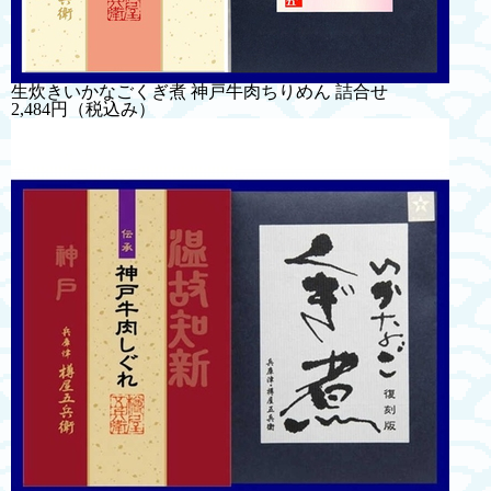
生炊きいかなごくぎ煮 神戸牛肉ちりめん 詰合せ
2,484円
（税込み）